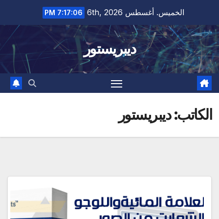
Ski
الخميس. أغسطس 6th, 2026
7:17:07 PM
t
conten
ديبريستور
الكاتب:
ديبريستور