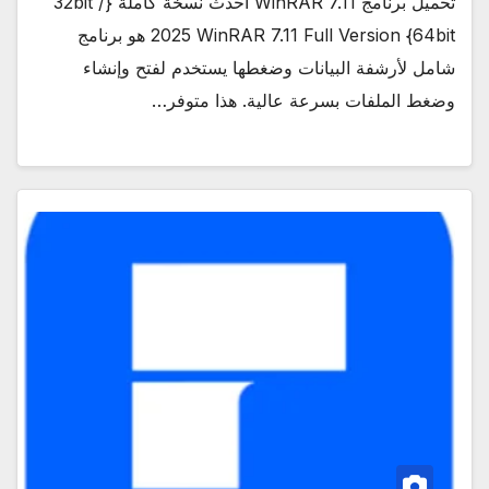
تحميل برنامج WinRAR 7.11 أحدث نسخة كاملة {32bit /
64bit} 2025 WinRAR 7.11 Full Version هو برنامج
شامل لأرشفة البيانات وضغطها يستخدم لفتح وإنشاء
وضغط الملفات بسرعة عالية. هذا متوفر…