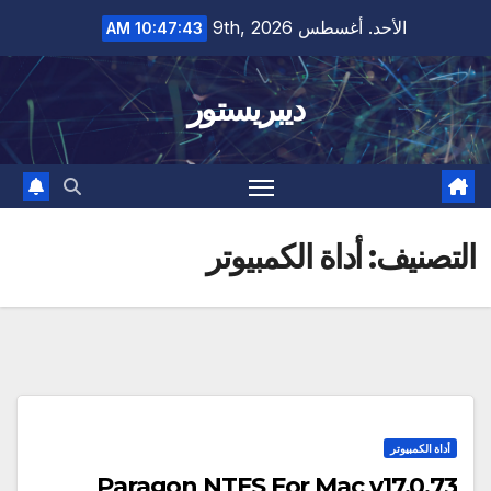
Ski
الأحد. أغسطس 9th, 2026
10:47:44 AM
t
conten
ديبريستور
التصنيف:
أداة الكمبيوتر
أداة الكمبيوتر
Paragon NTFS For Mac v17.0.73