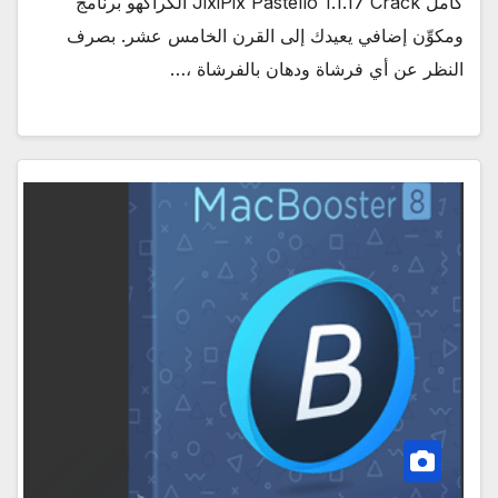
كامل JixiPix Pastello 1.1.17 Crack الكراكهو برنامج
ومكوِّن إضافي يعيدك إلى القرن الخامس عشر. بصرف
النظر عن أي فرشاة ودهان بالفرشاة ،…