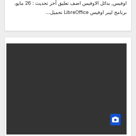
اوفيس, بدائل الاوفيس اضف تعليق آخر تحديث : 26 مايو،
برنامج ليبر اوفيس LibreOffice تحميل…