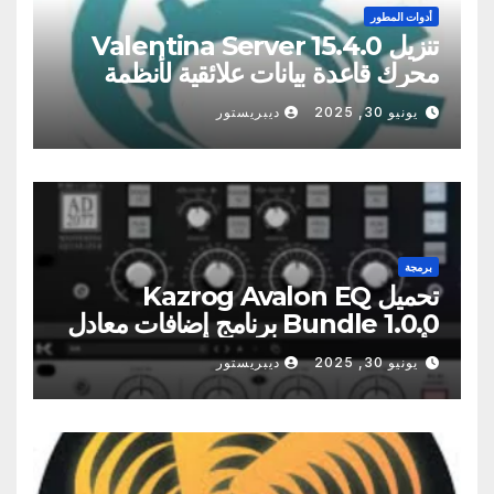
أدوات المطور
تنزيل Valentina Server 15.4.0
محرك قاعدة بيانات علائقية لأنظمة
Windows وmacOS وLinux
يونيو 30, 2025
ديبريستور
برمجة
تحميل Kazrog Avalon EQ
Bundle 1.0.0 برنامج إضافات معادل
الأنبوب عالي الجودة
يونيو 30, 2025
ديبريستور