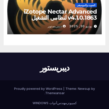
الصوت والموسيقى
iZotope Nectar Advanced
v4.1.0.1863 لنظامي التشغيل
Windows/Macos
يونيو 30, 2025
ديبريستور
ديبريستور
Proudly powered by WordPress
|
Theme:
Newsup
by
.
Themeansar
كمبيوتر
مهندس
أدوات WINDOWS