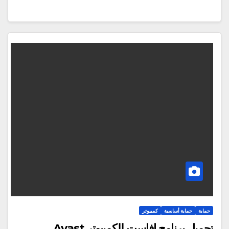
حماية
حماية أساسية
كمبيوتر
تحميل برنامج افاست للكمبيوتر Avast