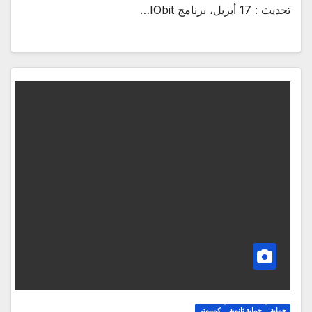
تحديث : 17 أبريل، برنامج IObit…
حماية
حماية ثانوية
كمبيوتر