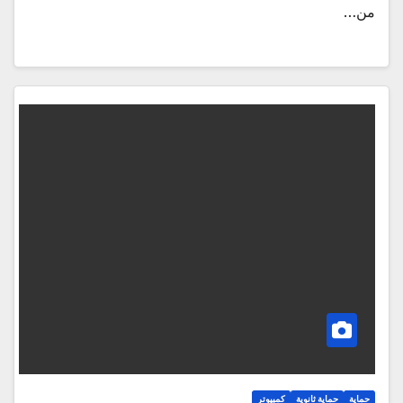
من…
حماية
حماية ثانوية
كمبيوتر