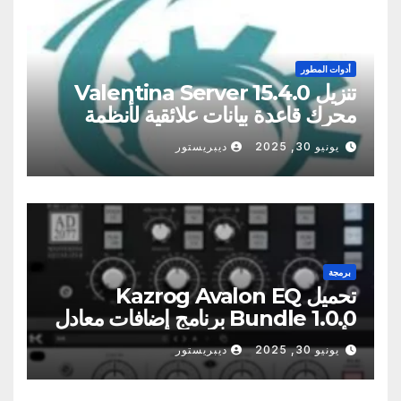
أدوات المطور
تنزيل Valentina Server 15.4.0
محرك قاعدة بيانات علائقية لأنظمة
Windows وmacOS وLinux
يونيو 30, 2025
ديبريستور
برمجة
تحميل Kazrog Avalon EQ
Bundle 1.0.0 برنامج إضافات معادل
الأنبوب عالي الجودة
يونيو 30, 2025
ديبريستور