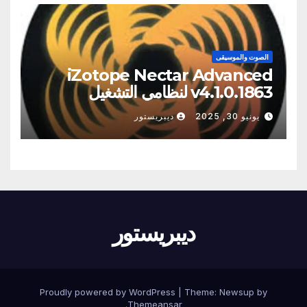
الصوت والموسيقى
iZotope Nectar Advanced
v4.1.0.1863 لنظامي التشغيل
Windows/Macos
يونيو 30, 2025
ديبريستور
ديبريستور
Proudly powered by WordPress
|
Theme:
Newsup
by
.
Themeansar