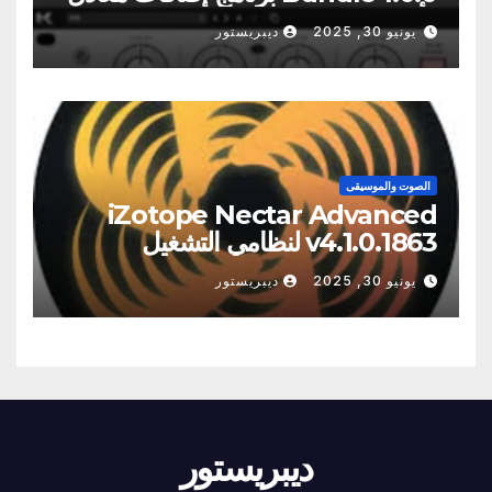
الأنبوب عالي الجودة
يونيو 30, 2025
ديبريستور
الصوت والموسيقى
iZotope Nectar Advanced
v4.1.0.1863 لنظامي التشغيل
Windows/Macos
يونيو 30, 2025
ديبريستور
ديبريستور