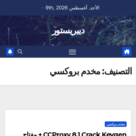
Ski
الأحد. أغسطس 9th, 2026
t
conten
ديبريستور
التصنيف:
مخدم بروكسي
مخدم بروكسي
CCProxy 8.1 Crack Keygen + مفتاح