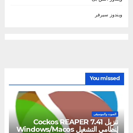
ويندوز سيرفر
You missed
الصوت والموسيقى
تنزيل Cockos REAPER 7.41
لنظامي التشغيل Windows/Macos