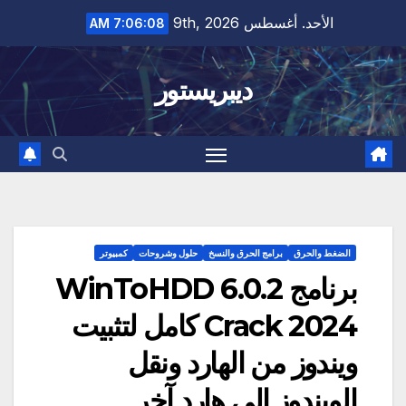
Ski
الأحد. أغسطس 9th, 2026
7:06:09 AM
t
conten
ديبريستور
الضغط والحرق
برامج الحرق والنسخ
حلول وشروحات
كمبيوتر
برنامج WinToHDD 6.0.2
Crack 2024 كامل لتثبيت
ويندوز من الهارد ونقل
الويندوز إلى هارد آخر