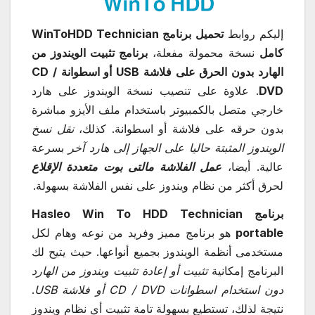
إليكم روابط
تحميل برنامج WinToHDD Technician
كامل
نسخة محمولة مفعلة،
برنامج تثبيت الويندوز من
الهارد بدون الحرق على فلاشة USB أو اسطوانة CD /
DVD
. علاوة على تنصيب نسخة الويندوز على هارد
خارجي متصل بالكمبيوتر باستخدام ملف الأيزو مباشرة
بدون حرقه على فلاشة أو اسطوانة. كذلك،
نقل نسخ
الويندوز المثبتة حاليا على الجهاز إلى هارد آخر
بسرعة
عالية. أيضا،
عمل الفلاشة مالتى بوت متعددة الإقلاع
لحرق أكثر من نظام ويندوز على نفس الفلاشة بسهولة.
برنامج Hasleo Win To HDD Technician
portable
هو برنامج مميز وفريد من نوعه وهام لكل
مستخدمى أنظمة الويندوز بجميع أنواعها. حيث يتيح لك
البرنامج إمكانية
تثبيت أو إعادة تثبيت ويندوز من الهارد
دون استخدام اسطوانات CD / DVD أو فلاشة USB
.
نتيجة لذلك، تستطيع بسهولة تامة تثبيت أي نظام ويندوز