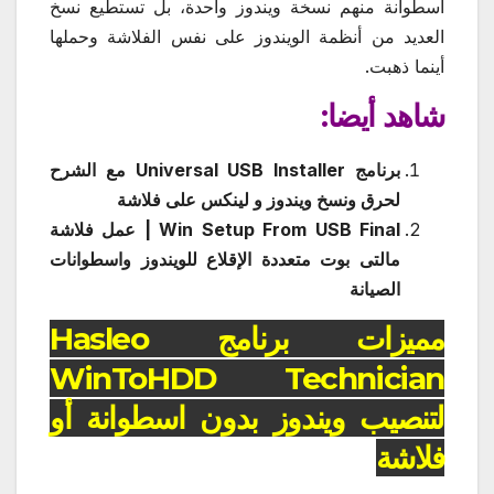
اسطوانة منهم نسخة ويندوز واحدة، بل تستطيع نسخ
العديد من أنظمة الويندوز على نفس الفلاشة وحملها
أينما ذهبت.
شاهد أيضا:
برنامج Universal USB Installer مع الشرح
لحرق ونسخ ويندوز و لينكس على فلاشة
Win Setup From USB Final | عمل فلاشة
مالتى بوت متعددة الإقلاع للويندوز واسطوانات
الصيانة
مميزات برنامج Hasleo
WinToHDD Technician
لتنصيب ويندوز بدون اسطوانة أو
فلاشة