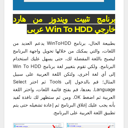
برنامج تثبيت ويندوز من هارد
خارجي Win To HDD عربى
بطبيعة الحال، برنامج WinToHDD يدعم العديد من
اللغات، والتي يمكنك من خلالها تحويل واجهة البرنامج
ليصبح باللغة المفضلة لك، حتى يسهل عليك استخدام
البرنامج. ولكي تقوم بتغيير لغة برنامج Win To HDD
إلى أي لغة أخرى، ولتكن اللغة العربية على سبيل
المثال؛ قم بالدخول إلى Tools ثم اختر Select
Language. بعدها، قم بفتح قائمة اللغات، واختر اللغة
العربية ثم اضغط OK. ومن ثم ستظهر لك نافذة تُفيد
بأنه يجب عليك إغلاق البرنامج ثم إعادة تشغيله حتى يتم
تطبيق اللغة العربية على البرنامج.