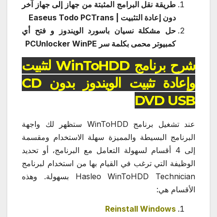
طريقة نقل البرامج المثبتة من جهاز إلى جهاز آخر
دون إعادة التثبيت | Easeus Todo PCTrans
حل مشكلة نسيان باسورد الويندوز و فتح أي
كمبيوتر محمى بكلمة سر PCUnlocker WinPE
شرح برنامج WinToHDD لتثبيت
وإعادة تثبيت الويندوز بدون CD
DVD USB
عند تشغيل برنامج WinToHDD ستظهر لك واجهة
البرنامج البسيطة والمميزة سهلة الاستخدام ومقسمة
إلى 4 أقسام لسهولة التعامل مع البرنامج، أو تحديد
الوظيفة التي ترغب في القيام بها من استخدام لبرنامج
Hasleo WinToHDD Technician بسهولة. وهذه
الأقسام هي:
Reinstall Windows