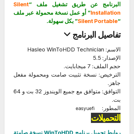
البرنامج عن طريق تشغيل ملف “
Silent
Installation
” أو عمل نسخة محمولة عبر ملف
“
Silent Portable
” بكل سهولة.
تفاصيل البرنامج
الاسم: Hasleo WinToHDD Technician
الإصدار: 5.5
حجم الملف: 7 ميجابايت.
الترخيص: نسخة تثبيت صامت ومحمولة مفعل
جاهز.
التوافق: متوافق مع جميع الويندوز 32 بت و 64
بت.
المطور:
easyuefi
التحميلات
روابط تحميل برنامج WinToHDD نسخة صامتة