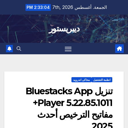
Ski
الجمعة. أغسطس 7th, 2026
2:33:05 PM
t
conten
ديبريستور
انظمة التشغيل
محاكى اندرويد
تنزيل Bluestacks App
Player 5.22.85.1011+
مفاتيح الترخيص أحدث
2025