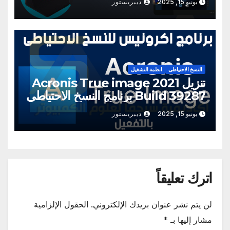
يونيو 15, 2025
ديبريستور
النسخ الاحتياطى
انظمة التشغيل
تنزيل Acronis True image 2021
Build 39287 برنامج النسخ الاحتياطي
والاستعادة
يونيو 15, 2025
ديبريستور
اترك تعليقاً
لن يتم نشر عنوان بريدك الإلكتروني.
الحقول الإلزامية
مشار إليها بـ
*