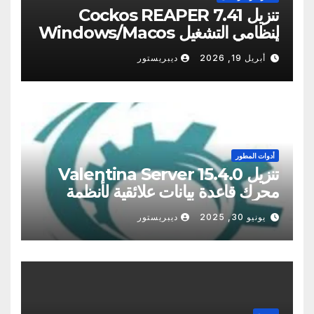
تنزيل Cockos REAPER 7.41
لنظامي التشغيل Windows/Macos
أحدث [2025]
أبريل 19, 2026
ديبريستور
أدوات المطور
تنزيل Valentina Server 15.4.0
محرك قاعدة بيانات علائقية لأنظمة
Windows وmacOS وLinux
يونيو 30, 2025
ديبريستور