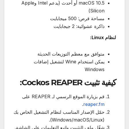
macOS 10.5 أو أحدث (يدعم Intel وApple
Silicon)
مساحة قرص: 500 ميجابايت
ذاكرة عشوائية: 2 جيجابايت
لنظام Linux:
متوافق مع معظم التوزيعات الحديثة
يمكن استخدام Wine لتشغيل إضافات
Windows
كيفية تثبيت Cockos REAPER:
قم بزيارة الموقع الرسمي لـ REAPER على
.
reaper.fm
حمّل الإصدار المناسب لنظام التشغيل الخاص بك
(Windows/macOS/Linux).
شغّل ملف التثبيت واتبع التعليمات على الشاشة.