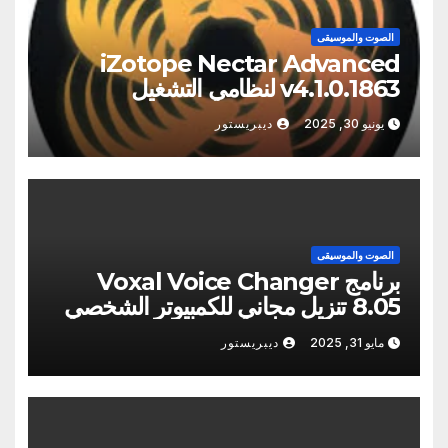
الصوت والموسيقى
iZotope Nectar Advanced
v4.1.0.1863 لنظامي التشغيل
Windows/Macos
يونيو 30, 2025
ديبريستور
الصوت والموسيقى
برنامج Voxal Voice Changer
8.05 تنزيل مجاني للكمبيوتر الشخصي
[2025]
مايو 31, 2025
ديبريستور