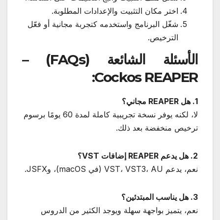
اختر مكان التثبيت والإعدادات المطلوبة.
شغّل البرنامج واستخدمه كتجربة مجانية أو فعّل
الترخيص.
الأسئلة الشائعة (FAQs) –
Cockos REAPER:
1. هل REAPER مجاني؟
لا، لكنه يوفر نسخة تجريبية كاملة لمدة 60 يومًا برسوم
ترخيص منخفضة بعد ذلك.
2. هل يدعم REAPER إضافات VST؟
نعم، يدعم VST، VST3، AU (في macOS)، وJSFX.
3. هل يناسب المبتدئين؟
نعم، يتميز بواجهة سهلة ويوجد الكثير من الدروس