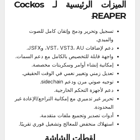
الميزات الرئيسية لـ Cockos
REAPER
:
تسجيل وتحرير ودمج وإتقان كامل للصوت
والميدي.
دعم لإضافات VST، VST3، AU، وJSFX.
واجهة قابلة للتخصيص بالكامل مع دعم السمات.
إمكانية إنشاء أوامر وسكربتات مخصصة.
تعديل زمني وتغيير نغمي في الوقت الحقيقي.
توجيه صوتي مرن ودعم sidechain.
دعم لأجهزة التحكم الخارجية.
تحرير غير تدميري مع إمكانية التراجع/الإعادة غير
المحدودة.
أدوات تصدير وتجميع ملفات متقدمة.
استهلاك منخفض للمعالج وتشغيل فوري تقريبًا.
لقطات الشاشة