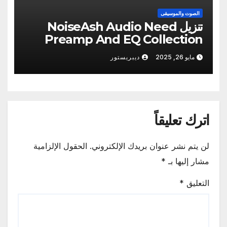
الصوت والموسيقى
تنزيل NoiseAsh Audio Need
Preamp And EQ Collection
v1.5.9 كامل مفعل
مايو 26, 2025
ديبريستور
اترك تعليقاً
لن يتم نشر عنوان بريدك الإلكتروني.
الحقول الإلزامية
مشار إليها بـ
*
التعليق
*