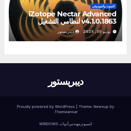
الصوت والموسيقى
iZotope Nectar Advanced
v4.1.0.1863 لنظامي التشغيل
Windows/Macos
يونيو 30, 2025
ديبريستور
ديبريستور
Proudly powered by WordPress
|
Theme:
Newsup
by
.
Themeansar
كمبيوتر
مهندس
أدوات WINDOWS