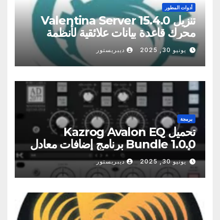
أدوات المطور
تنزيل Valentina Server 15.4.0
محرك قاعدة بيانات علائقية لأنظمة
Windows وmacOS وLinux
يونيو 30, 2025
ديبريستور
برمجة
تحميل Kazrog Avalon EQ
Bundle 1.0.0 برنامج إضافات معادل
الأنبوب عالي الجودة
يونيو 30, 2025
ديبريستور