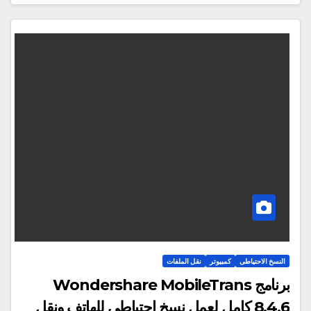
النسخ الاحتياطى
كمبيوتر
نقل الملفات
برنامج Wondershare MobileTrans
8.4.6 كامل لعمل نسخ احتياطي للهاتف ونقل