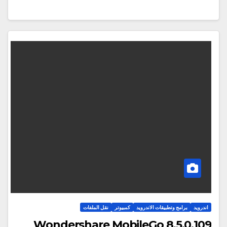
اندرويد
برامج وتطبيقات الاندرويد
كمبيوتر
نقل الملفات
Wondershare MobileGo 8.5.0.109