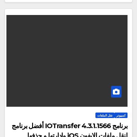
كمبيوتر
نقل الملفات
برنامج IOTransfer 4.3.1.1566 أفضل برنامج
لنقل ملفات الايفون iOS وإدارتها و حذفها