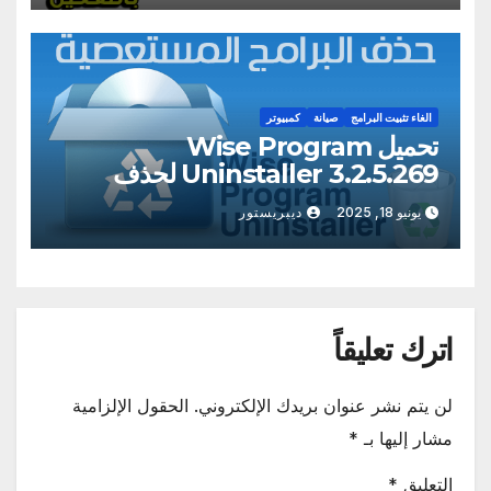
الغاء تثبيت البرامج
صيانة
كمبيوتر
تحميل Wise Program
Uninstaller 3.2.5.269 لحذف
البرامج المستعصية من جذورها
يونيو 18, 2025
ديبريستور
اترك تعليقاً
لن يتم نشر عنوان بريدك الإلكتروني.
الحقول الإلزامية
مشار إليها بـ
*
التعليق
*