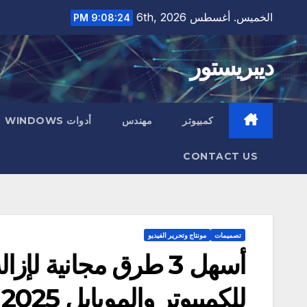
Ski
الخميس. أغسطس 6th, 2026
9:08:25 PM
t
conten
ديبريستور
كمبيوتر
مهندس
أدوات WINDOWS
CONTACT US
تصميمات
مونتاج وتحرير الفيديو
أسهل 3 طرق مجانية لإز
للكمبيوتر والموبايل 2025