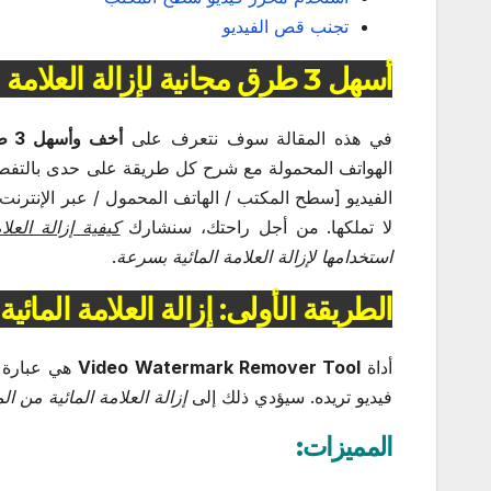
تجنب قص الفيديو
أسهل 3 طرق مجانية لإزالة العلامة المائية من الفيديو
في هذه المقالة سوف نتعرف على
أخف وأسهل 3 طرق مجانية لإزالة العلامة المائية من الفيديو
الهواتف المحمولة مع شرح كل طريقة على حدى بالتفص
الفيديو [سطح المكتب / الهاتف المحمول / عبر الإنترنت]
لا تملكها. من أجل راحتك، سنشارك
كيفية إزالة العلام
استخدامها لإزالة العلامة المائية بسرعة
.
الطريقة الأولى: إزالة العلامة المائي
أداة
Video Watermark Remover Tool
هي عبارة
فيديو تريده. سيؤدي ذلك إلى
إزالة العلامة المائية من 
المميزات: