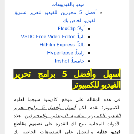
ميديا بالفيديوهات
أفضل 5 محررين للفيديو لتعزيز تسويق
الفيديو الخاص بك
أولاً: FlexClip
ثانياً: VSDC Free Video Editor
ثالثاً: HitFilm Express
رابعاً: Hyperlapse
خامساً: Inshot
أسهل وأفضل 5 برامج تحرير
الفيديو للكمبيوتر
في هذه المقالة على موقع اكاديمية سيجما لعلوم
الكمبيوتر؛ نقدم لكم
أسهل وأفضل 5 برامج تحرير
الفيديو للكمبيوتر مناسبة للمبتدئين والمحترفين
. هذه
الأدوات المجانية تتيح لك القدرة على
تصميم مقاطع
فيديو جذابة
والتعديل على الفيديوهات الخاصة بك