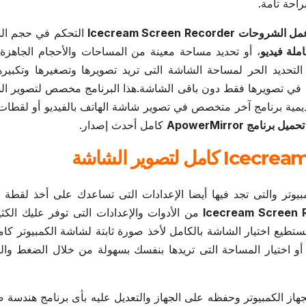
احة تامة.
عمل الشروحات
Icecream Screen Recorder
التحكم في حجم ال
ملة فيديو
، أو تحديد مساحة معينة من المساحات والأحجام الجاهزة
 التحديد الحر لمساحة الشاشة التى تريد تصويرها وتصغيرها وتكبير
ي تصويرها فقط دون باقى الشاشة.هذا البرنامج مخصص لتصوير ال
كاديمية برنامج آخر متخصص في تصوير شاشة الهاتف بالفيديو أو لقطا
تحميل برنامج ApowerMirror
كامل أحدث إصدار.
تر والتى تجد فيها أيضا الإعدادات التى تساعدك على أخذ لقطة 
Icecream Screen 
من الأدوات والإعدادات التى توفر عليك الكث
تطيع اختيار الشاشة بالكامل لأخذ صورة ثابتة لشاشة الكمبيوتر كامل
 أو اختيار المساحة التى تريدها بنفسك بسهولة من خلال الضغط و
از الكمبيوتر وحفظه على الجهاز والتعديل عليه بأى برنامج هندسة ص