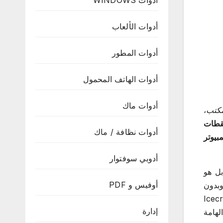
أدوات WINDOWS
أدوات الألعاب
أدوات المطور
أدوات الهاتف المحمول
أدوات ماك
مكتب
،
لقطات
أدوات نظافة / ماك
بيوتر
أدوبي سوفتوار
 هو
أوفيس و PDF
وبدون
ما يساعدك برنامج Icecream
إدارة
لهامة