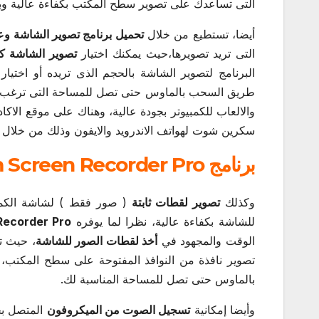
التى تساعدك على تصوير سطح المكتب بكفاءة عالية وبر
أيضا، تستطيع من خلال
تحميل برنامج تصوير الشاشة و
التى تريد تصويرها،حيث يمكنك اختيار
تصوير الشاشة كا
البرنامج لتصوير الشاشة بالحجم الذى تريده أو اختيار
طريق السحب بالماوس حتى تصل للمساحة التى ترغب ف
والالعاب للكمبيوتر بجودة عالية، وهناك على موقع الا
سكرين شوت لهواتف الاندرويد والايفون وذلك من خلال
برنامج Icecream Screen Recorder Pro كامل لتصوير الشاشة
وكذلك
تصوير لقطات ثابتة
( صور فقط ) لشاشة الكمبيو
للشاشة بكفاءة عالية، نظرا لما يوفره
Recorder Pro
الوقت والمجهود في
أخذ لقطات الصور للشاشة
، حيث تس
تصوير نافذة من النوافذ المفتوحة على سطح المكتب،
بالماوس حتى تصل للمساحة المناسبة لك.
وأيضا إمكانية
تسجيل الصوت من الميكروفون
المتصل بجه