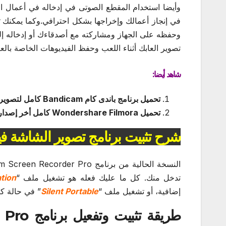
وأيضا استخدام المقطع الصوتى في إدخاله في أعمال ال
في إنجاز أعمالك وإخراجها بشكل احترافي.وكما يمكنك
وحفظه على الجهاز ومشاركته مع أصدقاءك أو إدخاله إل
تصوير العابك أثناء اللعب وحفظ الفيديوهات الخاصة بالع
شاهد أيضا:
تحميل برنامج باندى كام Bandicam كامل لتصوير الشاشة والالعاب وتسجيل كاميرا الويب
تحميل Wondershare Filmora كامل أخر إصدار لتعديل وتحرير الفيديو والمونتاج
شرح تثبيت برنامج تصوير الشاشة فيديو m Screen Recorder Pro
تدخل منك. كل ما عليك فعله هو تشغيل ملف “
ation
إضافية، أو تشغيل ملف “
Silent Portable
” في حالة كن