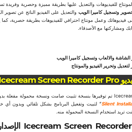
مونتاج للفيديوهات والتعديل عليها بطريقة مميزة وحصرية وفريدة ت
تصوير وتسجيل كاميرا الويب
والتعديل على الفيديو الناتج عن تصوير الك
ى فيديوهاتك وعمل مونتاج احترافي للفيديوهات بطريقة حصرية، كما 
ابك ومشاركتها مع الأصدقاء.
Icecrea
النسخة الحالية من برنامج Icecream Screen Recorder Pro تم توفيرها بنسخة تثبيت صامت ونسخة محمولة مفع
Silent Install
” لثبيت وتفعيل البرنامج بشكل تلقائي وبدون أي 
ت تريد استخدام النسخة المحمولة منه.
طريقة تثبيت وتفعيل برنامج reen Recorder Pro