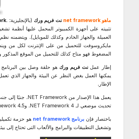
ماهو net framework
نت فريم ورك
(بالإنجليزية: .
ork
تثبيته على أجهزة الكمبيوتر المحمل عليها أنظمة تشغ
المضغوط فهو متاح كذلك للتحميل من الموقع المذكور 
إطار عمل
نت فريم ورك
هو حلقة وصل بين البرنامج و
يمكنها العمل بغض النظر عن البيئة والجهاز الذي تعم
الإطار.
تحديث موضعي لـ ‎.NET Framework 4 و‎.NET Framework 4.5 و‎.NET Framework 4.5.1 .
باختصار فإن
برنامج net framework
هو حزمة تكميلية
وتشغيل التطبيقات والبرامج والألعاب التى تحتاج إلى بي