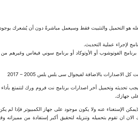
عله هو التحميل والتثبيت فقط وسيعمل مباشرةً دون أن يُشعرك بوجوده
برنامج الفوتوشوب أو الأوتوكاد أو برنامج سوني فيغاس وغيرهم من 
يجب تحديثه وتحميل أخر اصدارات برنامج نت فروم ورك لتتمتع بأداء
لى جهازك.
أن تجد بديلاً لبرنامج Net Frame Work كما لايمكن الإستغناء عنه ولا يكون موجود على جهاز الكمبيوتر فإذا لم
رك NET Framework فيجب عليك الان ان تقوم بتحميله وتنزيله لتحقيق أكبر إستفادة من مميزاته و