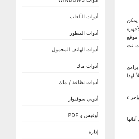
أدوات WINDOWS
أدوات الألعاب
 يمكن
أجهزة
أدوات المطور
 وهو متاح مجاناً على موقع
 إطار عمل دوت نت
أدوات الهاتف المحمول
أدوات ماك
برامج
 لهذا
أدوات نظافة / ماك
ا أنه يقوم بإجراء
أدوبي سوفتوار
أوفيس و PDF
دائها
إدارة