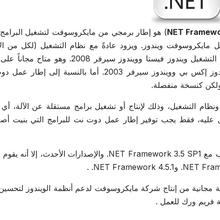
NET Framew
) هو إطار برمجي من مايكروسوفت لتشغيل البرامج
يل مايكروسوفت ويندوز. ويزود عادةً مع نظام التشغيل (لكل من ال
العميلة والجهاز الخادم وكذلك للموبايل). ويتضمنه نظم التشغيل ويندوز فيستا وويندوز سيرفر 2008.
مايكروسوفت للتحميل من على الإنترنت لكل من ويندوز إكس بي وويندوز سيرفر 2003. أما بالنسبة إلى
ولكن كنسخة منفصلة.
نظام التشغيل، وذلك لإنتاج أو تشغيل برامج مستقلة عن الآلة، أي 
ل عليه، فقط يجب توفير إطار عمل دوت نت للبرامج التي بنيت أصلاً
يعمل هذا الإصدار من ‎.NET Framework جنبًا إلى جنب مع ‎.NET Framework 3.5 SP1 والإصدارات الأحدث، إل
 مجانية من إنتاج شركة مايكروسوفت لدعم أنظمة الويندوز لتحسين أ
ئة فريم ورك للعمل .