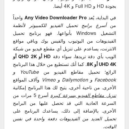
بجودة HD و Full HD و 4K أيضا.
في البداية، يُعد
Any Video Downloader Pro
واحداً
من
أسرع برامج تحميل الفيديو للكمبيوتر
لأنظمة
التشغيل Windows بأنواعها. فهو برنامج تحميل
الفيديوهات من اليوتيوب والفيس بوك وباقي مواقع
الانترنت، يساعدم على تنزيل أي مقطع فيديو من شبكة
الويب بأي دقة تريدها، سواء دقة
HD أو QHD 2K أو
UHD 4K أو 8K
. كما أنك تستطيع من خلال هذا البرنامج
الرائع؛ تحميل مقاطع الفيديو من
YouTube و
Facebook و Dailymotion و Vimeo
وآلاف المواقع
الأخرى. من ناحية أخرى، يتيح لك هذا البرنامج إمكانية
تنزيل مقاطع الفيديو بسرعة كبيرة
أسرع 5 مرات من
السرعة العادية التي قد تحصل عليها من البرامج
الأخرى. بالإضافة إلى ذلك، يساعدك البرنامج على
تحميل العديد من الفيديوهات دفعة واحدة في نفس
الوقت
.