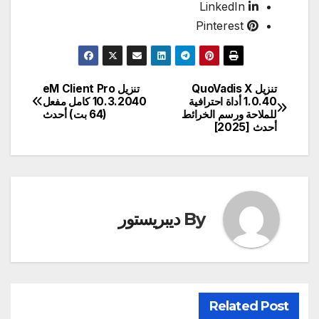
LinkedIn
Pinterest
تنزيل QuoVadis X
تنزيل eM Client Pro
تصفّح
1.0.40 أداة احترافية
10.3.2040 كامل مفعل
للملاحة ورسم الخرائط
(64 بت) أحدث
المقالات
أحدث [2025]
By
ديبريستور
Related Post