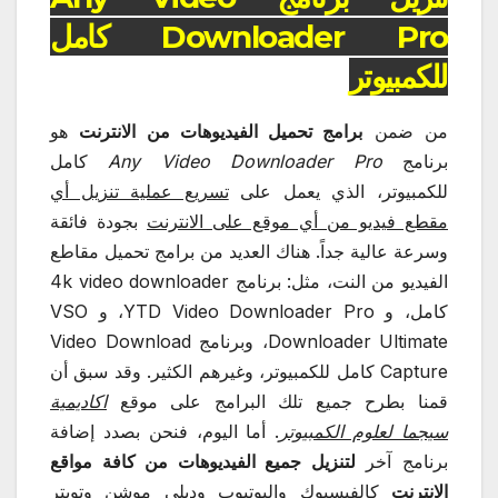
Downloader Pro كامل
للكمبيوتر
من ضمن
برامج تحميل الفيديوهات من الانترنت
هو
برنامج
Any Video Downloader Pro
كامل
للكمبيوتر، الذي يعمل على
تسريع عملية تنزيل أي
مقطع فيديو من أي موقع على الانترنت
بجودة فائقة
وسرعة عالية جداً. هناك العديد من برامج تحميل مقاطع
الفيديو من النت، مثل: برنامج 4k video downloader
كامل، و YTD Video Downloader Pro، و VSO
Downloader Ultimate، وبرنامج Video Download
Capture كامل للكمبيوتر، وغيرهم الكثير. وقد سبق أن
قمنا بطرح جميع تلك البرامج على موقع
اكاديمية
سيجما لعلوم الكمبيوتر
. أما اليوم، فنحن بصدد إضافة
برنامج آخر
لتنزيل جميع الفيديوهات من كافة مواقع
الانترنت
كالفيسبوك واليوتيوب وديلي موشن وتويتر