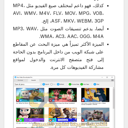
كذلك، فهو داعم لمختلف صيغ الفيديو مثل MP4،
AVI، WMV، M4V، FLV، MOV، MPG، VOB،
ASF، MKV، WEBM، 3GP، إلخ.
أيضا، يدعم تنسيقات الصوت مثل MP3، WAV،
WMA، AC3، AAC، OGG، M4A.
الميزة الأكثر تميزاً هي ميزة البحث عن المقاطع
على شبكة الويب من داخل البرنامج بدون الحاجة
إلى فتح متصفح الانترنت والدخول لمواقع
مشاركة الفيديوهات كل مرة.