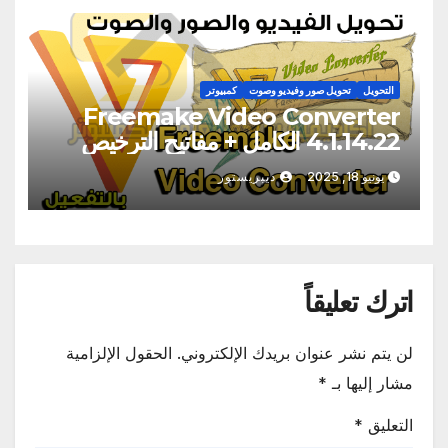
التحويل
تحويل صور وفيديو وصوت
كمبيوتر
Freemake Video Converter
4.1.14.22 الكامل + مفاتيح الترخيص
[2025]
يونيو 18, 2025
ديبريستور
اترك تعليقاً
لن يتم نشر عنوان بريدك الإلكتروني.
الحقول الإلزامية
مشار إليها بـ
*
التعليق
*