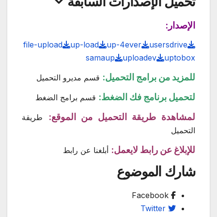
تحميل الإصدارات السابقة
الإصدار:
file-upload
up-load
up-4ever
usersdrive
samaup
uploadev
uptobox
للمزيد من برامج التحميل:
قسم مديرو التحميل
لتحميل برنامج فك الضغط:
قسم برامج الضغط
لمشاهدة طريقة التحميل من الموقع:
طريقة
التحميل
للإبلاغ عن رابط لايعمل:
أبلغنا عن رابط
شارك الموضوع
Facebook
Twitter