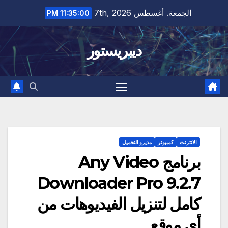
Ski
الجمعة. أغسطس 7th, 2026
11:35:01 PM
t
conten
ديبريستور
الانترنت
كمبيوتر
مديرو التحميل
برنامج Any Video
Downloader Pro 9.2.7
كامل لتنزيل الفيديوهات من
أي موقع