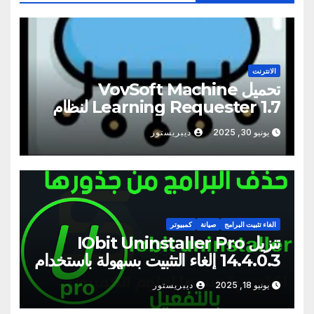
الانترنت
تحميل VovSoft Machine
Learning Requester 1.7 لنظام
التشغيل Windows
يونيو 30, 2025
ديبريستور
الغاء تثبيت البرامج
صيانة
كمبيوتر
تنزيل IObit Uninstaller Pro
14.4.0.3 إلغاء التثبيت بسهولة باستخدام
تنظيف الملفات المتبقية
يونيو 18, 2025
ديبريستور