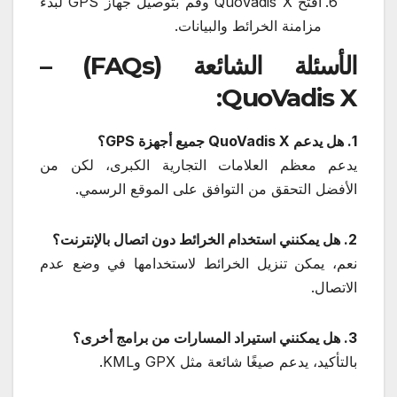
افتح QuoVadis X وقم بتوصيل جهاز GPS لبدء
مزامنة الخرائط والبيانات.
الأسئلة الشائعة (FAQs) –
QuoVadis X:
1. هل يدعم QuoVadis X جميع أجهزة GPS؟
يدعم معظم العلامات التجارية الكبرى، لكن من
الأفضل التحقق من التوافق على الموقع الرسمي.
2. هل يمكنني استخدام الخرائط دون اتصال بالإنترنت؟
نعم، يمكن تنزيل الخرائط لاستخدامها في وضع عدم
الاتصال.
3. هل يمكنني استيراد المسارات من برامج أخرى؟
بالتأكيد، يدعم صيغًا شائعة مثل GPX وKML.