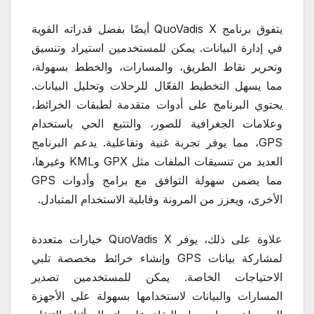
يتفوق برنامج QuoVadis X أيضًا بفضل قدراته القوية
في إدارة البيانات. يمكن للمستخدمين استيراد وتنسيق
وتحرير نقاط الطريق، والمسارات، والخطط بسهولة،
مما يسهل التخطيط الفعّال للرحلات وتحليل البيانات.
يحتوي البرنامج على أدوات متقدمة لطبقات الخرائط،
وعلامات الجغرافية للصور، والتتبع الحي باستخدام
GPS، مما يوفر تجربة غنية وتفاعلية. يدعم البرنامج
العديد من تنسيقات الملفات مثل GPX وKML وغيرها،
مما يضمن سهولة التوافق مع برامج وأدوات GPS
الأخرى، ويعزز من المرونة وقابلية الاستخدام المتبادل.
علاوة على ذلك، يوفر QuoVadis X خيارات متعددة
لمشاركة بيانات GPS وإنشاء خرائط مخصصة تلبي
الاحتياجات الخاصة. يمكن للمستخدمين تصدير
المسارات والبيانات لاستخدامها بسهولة على الأجهزة