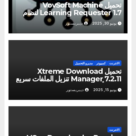
تحميل VovSoft Machine
Learning Requester 1.7 لنظام
التشغيل Windows
يونيو 30, 2025
ديبريستور
الانترنت
كمبيوتر
مديرو التحميل
تحميل Xtreme Download
Manager 7.2.11 تنزيل الملفات سريع
وفعال أحدث
يونيو 15, 2025
ديبريستور
الانترنت