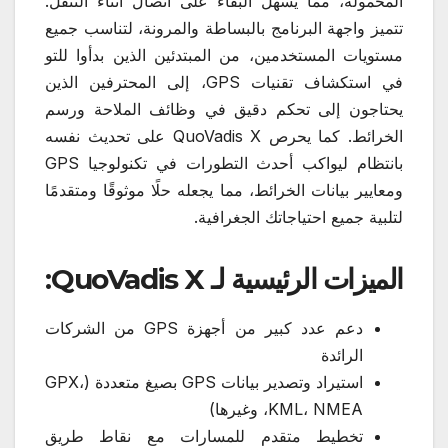
المحمولة، مما يسهل البقاء على اتصال أثناء التنقل.
تتميز واجهة البرنامج بالبساطة والمرونة، لتناسب جميع
مستويات المستخدمين، من المبتدئين الذين بدأوا للتو
في استكشاف تقنيات GPS، إلى المحترفين الذين
يحتاجون إلى تحكم دقيق في وظائف الملاحة ورسم
الخرائط. كما يحرص QuoVadis X على تحديث نفسه
بانتظام ليواكب أحدث التطورات في تكنولوجيا GPS
ومعايير بيانات الخرائط، مما يجعله حلًا موثوقًا ومتقدمًا
لتلبية جميع احتياجاتك الجغرافية.
الميزات الرئيسية لـ QuoVadis X:
دعم عدد كبير من أجهزة GPS من الشركات
الرائدة
استيراد وتصدير بيانات GPS بصيغ متعددة (GPX،
KML، NMEA، وغيرها)
تخطيط متقدم للمسارات مع نقاط طريق