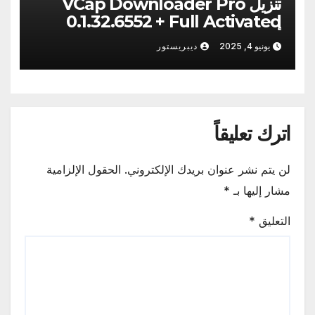
تنزيل VCap Downloader Pro
0.1.32.6552 + Full Activated
أحدث [2025]
يونيو 4, 2025
ديبريستور
اترك تعليقاً
لن يتم نشر عنوان بريدك الإلكتروني.
الحقول الإلزامية
مشار إليها بـ
*
التعليق
*