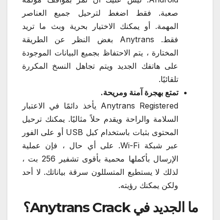
صعبة. فقط اضغط لترحيل جميع العناصر
المهمة. أو يمكنك الاختيار بحرية وبث ما تريد
فقط. Anytrans بغض النظر عن الطريقة
المختارة ، يتم الاحتفاظ بجميع البيانات الموجودة
على هاتفك الجديد ويتم تجاهل النسخ المكررة
تلقائيًا.
تمتع بهجرة آمنة ومريحة.
Anytrans Registered يأخذ دائمًا في الاعتبار
السلامة والراحة ويقدم حلاً مثاليًا. يمكنك ترحيل
المحتوى بثبات باستخدام كبل USB أو على الفور
عبر شبكة Wi-Fi. على أي حال ، فإن عملية
الإرسال بأكملها محمية بأقوى تشفير 256 بت ،
لذلك لا يستطيع المتسللون سرقة بياناتك. لا أحد
ولكن يمكنك رؤيته.
ما الجديد في Anytrans Crack؟