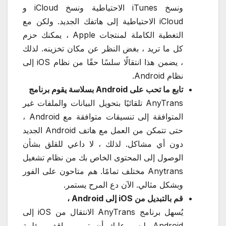
ونسخ iTunes الاحتياطية ونسخ iCloud و
iCloud الاحتياطية إلى هاتفك الجديد. ولكن مع
التغطية الكاملة لمنتجات Apple ، يمكنك حزم
كل ما تريد ، بغض النظر عن مكان تخزينه. لذلك
، يضمن هذا انتقالًا سلسًا حقًا من نظام iOS إلى
نظام Android.
تابع ما تحب على Android بسلاسة يقوم برنامج
AnyTrans تلقائيًا بتحويل البيانات والملفات غير
المتوافقة إلى تنسيقات متوافقة مع Android ،
حتى تتمكن من العمل مع هاتف Android الجديد
دون أي مشاكل. لذلك ، لا داعي للقلق بشأن
الوصول إلى المحتوى الخاص بك من نظام تشغيل
Anytrans مختلف تمامًا. هم متاحون على الفور
وبشكل مثالي. الآن دع المرح يستمر.
قم بالتبديل من iOS إلى Android ،
يُسهل برنامج AnyTrans الانتقال من iOS إلى
Android. ليس عليك أن تمر بمواقف مؤلمة