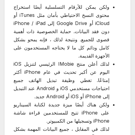
ولكن يمكن للأرقام التسلسلية أيضًا استخراج
محتوى النسخ الاحتياطي بأمان مثل iTunes أو
iCloud أو Google Drive إلى iPhone / iPad
دون فقد البيانات. حماية الخصوصية ذات أهمية
قصوى للجميع. ونتيجة لذلك ، فإنه يمحو بشكل
كامل ودائم كل ما لا يحتاجه المستخدمون على
الأجهزة القديمة.
لذلك أعلن منتج IMobie الرئيسي لتنزيل iOS
اليوم عن أكبر تحديث في عام iPhone أكثر
إمتاعًا. تغطي وظيفة تبديل الهاتف جميع
احتياجات مستخدمي iOS و Android عند التبديل
إلى iPhone أو iOS أو Android جديد.
ولكن هناك أيضًا ميزة جديدة لكتابة السيناريو
على iPhone تتيح للمستخدمين قراءة شاشة
iPhone وتسجيلها من الكمبيوتر.
لذلك في المقابل ، جميع البيانات المهمة بشكل