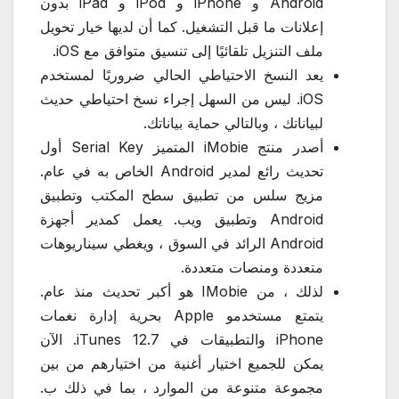
Android و iPhone و iPod و iPad بدون
إعلانات ما قبل التشغيل. كما أن لديها خيار تحويل
ملف التنزيل تلقائيًا إلى تنسيق متوافق مع iOS.
يعد النسخ الاحتياطي الحالي ضروريًا لمستخدم
iOS. ليس من السهل إجراء نسخ احتياطي حديث
لبياناتك ، وبالتالي حماية بياناتك.
أصدر منتج iMobie المتميز Serial Key أول
تحديث رائع لمدير Android الخاص به في عام.
مزيج سلس من تطبيق سطح المكتب وتطبيق
Android وتطبيق ويب. يعمل كمدير أجهزة
Android الرائد في السوق ، ويغطي سيناريوهات
متعددة ومنصات متعددة.
لذلك ، من IMobie هو أكبر تحديث منذ عام.
يتمتع مستخدمو Apple بحرية إدارة نغمات
iPhone والتطبيقات في iTunes 12.7. الآن
يمكن للجميع اختيار أغنية من اختيارهم من بين
مجموعة متنوعة من الموارد ، بما في ذلك ب.