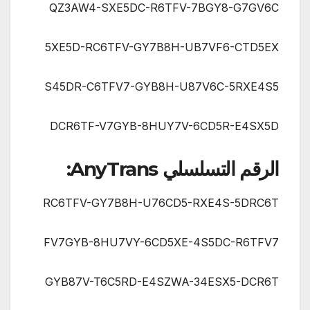
QZ3AW4-SXE5DC-R6TFV-7BGY8-G7GV6C
5XE5D-RC6TFV-GY7B8H-UB7VF6-CTD5EX
S45DR-C6TFV7-GYB8H-U87V6C-5RXE4S5
DCR6TF-V7GYB-8HUY7V-6CD5R-E4SX5D
الرقم التسلسلي AnyTrans:
RC6TFV-GY7B8H-U76CD5-RXE4S-5DRC6T
FV7GYB-8HU7VY-6CD5XE-4S5DC-R6TFV7
GYB87V-T6C5RD-E4SZWA-34ESX5-DCR6T