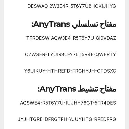
DESWAQ-2W3E4R-5T6Y7U8-IOKIJHYG
مفتاح تسلسلي AnyTrans:
TFRDESW-AQW3E4-R5T6Y7U-8I9VDAZ
QZWSER-TYUI98U-Y76T5R4E-QWERTY
Y6UIKUY-HTHREFD-FRGHYJH-GFDSXC
مفتاح تنشيط AnyTrans:
AQSWE4-R5T6Y7U-IUJHY76GT-5FR4DES
JYJHTGRE-DFRGTFH-YJUYHTG-RFEDFRG