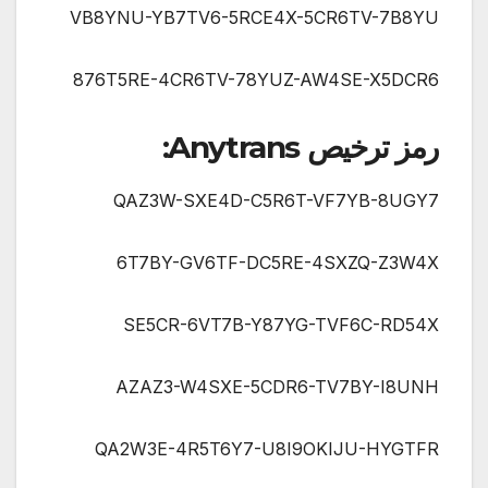
VB8YNU-YB7TV6-5RCE4X-5CR6TV-7B8YU
876T5RE-4CR6TV-78YUZ-AW4SE-X5DCR6
رمز ترخيص Anytrans:
QAZ3W-SXE4D-C5R6T-VF7YB-8UGY7
6T7BY-GV6TF-DC5RE-4SXZQ-Z3W4X
SE5CR-6VT7B-Y87YG-TVF6C-RD54X
AZAZ3-W4SXE-5CDR6-TV7BY-I8UNH
QA2W3E-4R5T6Y7-U8I9OKIJU-HYGTFR