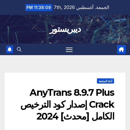
Ski
الجمعة. أغسطس 7th, 2026
11:38:10 PM
t
conten
ديبريستور
أداة المنفعة
AnyTrans 8.9.7 Plus
Crack إصدار كود الترخيص
الكامل [محدث] 2024