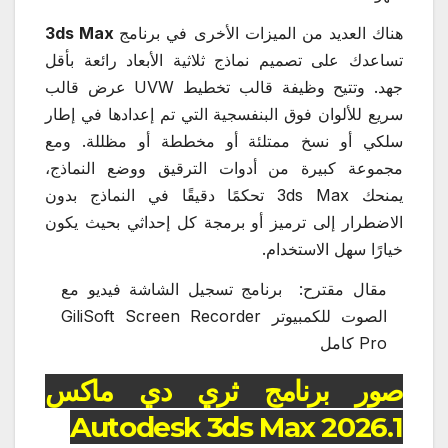
هناك العديد من الميزات الأخرى في برنامج
3ds Max
تساعدك على تصميم نماذج ثلاثية الأبعاد رائعة بأقل
جهد. وتتيح وظيفة قالب تخطيط UVW عرض قالب
سريع للألوان فوق البنفسجية التي تم إعدادها في إطار
سلكي أو نسخ ممتلئة أو مخططة أو مظللة. ومع
مجموعة كبيرة من أدوات الترقيق ووضع النماذج،
يمنحك 3ds Max تحكمًا دقيقًا في النماذج بدون
الاضطرار إلى ترميز أو برمجة كل إحداثي بحيث يكون
خيارًا سهل الاستخدام.
مقال مقترح:
برنامج تسجيل الشاشة فيديو مع
الصوت للكمبيوتر GiliSoft Screen Recorder
Pro كامل
صور برنامج ثري دي ماكس
Autodesk 3ds Max 2026.1