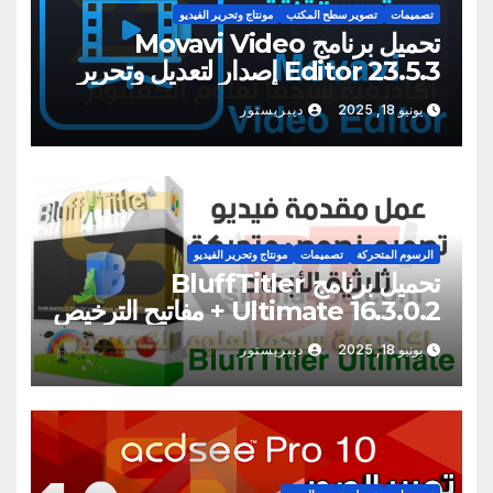
تصميمات
تصوير سطح المكتب
مونتاج وتحرير الفيديو
تحميل برنامج Movavi Video
Editor 23.5.3 إصدار لتعديل وتحرير
الفيديو
يونيو 18, 2025
ديبريستور
الرسوم المتحركة
تصميمات
مونتاج وتحرير الفيديو
تحميل برنامج BluffTitler
Ultimate 16.3.0.2 + مفاتيح الترخيص
يونيو 18, 2025
ديبريستور