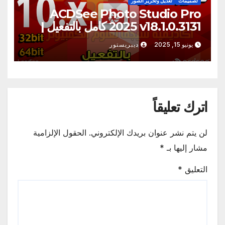
تصميمات
تعديل وتحرير الصور
ACDSee Photo Studio Pro
2025 v18.1.0.3131 كامل بالتفعيل |
برنامج تعديل وتحرير الصور وتحسين
يونيو 15, 2025
ديبريستور
الجودة باحترافية
اترك تعليقاً
لن يتم نشر عنوان بريدك الإلكتروني.
الحقول الإلزامية
مشار إليها بـ
*
التعليق
*