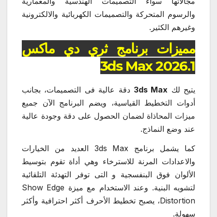
مجالاتها سواء التصميمات الهندسية والمعمارية
والرسوم المتحركة والتصميمات الكهربائية والالكترونية
وغيرهم الكثير.
مميزات برنامج ثري دي ماكس
3ds Max 2026.1
يتيح لك
3ds Max
دقة عالية فى التصميمات، بجانب
أدوات التخطيط القياسية، ويضم البرنامج الآن جميع
ميزات المحاذاة لضمان الحصول على دقة وجودة عالية
عند وضع النماذج.
كما يشمل برنامج 3ds Max العديد من الخيارات
والاعدادات المرنة للاسترخاء وهي أداة تقوم بتوسيط
الألوان فوق البنفسجية و التى توفر التهدئة التلقائية
لتشويه البنية. وعند الاستخدام مع ميزة Show Edge
Distortion، يصبح تخطيط الأحرف أكثر احترافية وأكثر
سهولة.