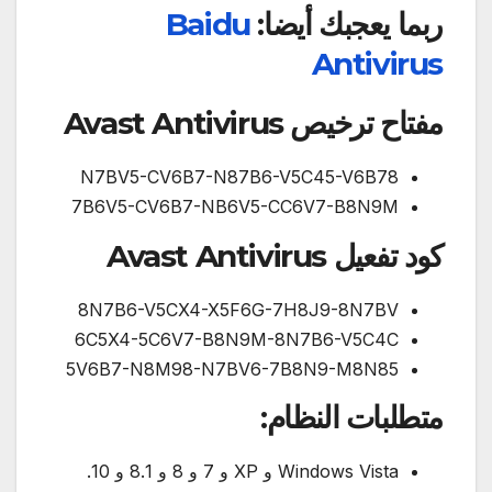
ربما يعجبك أيضا:
Baidu
Antivirus
مفتاح ترخيص Avast Antivirus
N7BV5-CV6B7-N87B6-V5C45-V6B78
7B6V5-CV6B7-NB6V5-CC6V7-B8N9M
كود تفعيل Avast Antivirus
8N7B6-V5CX4-X5F6G-7H8J9-8N7BV
6C5X4-5C6V7-B8N9M-8N7B6-V5C4C
5V6B7-N8M98-N7BV6-7B8N9-M8N85
متطلبات النظام:
Windows Vista و XP و 7 و 8 و 8.1 و 10.