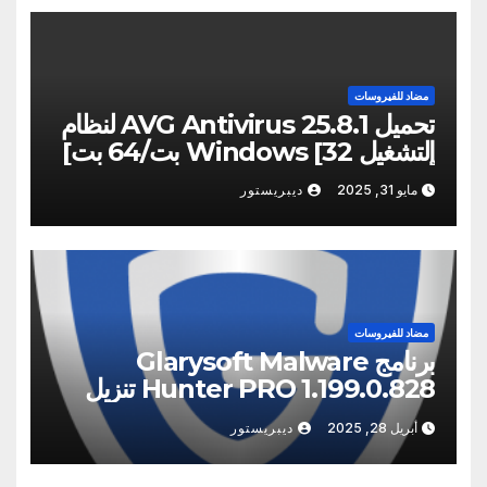
مضاد للفيروسات
تحميل AVG Antivirus 25.8.1 لنظام
التشغيل Windows [32 بت/64 بت]
أحدث
مايو 31, 2025
ديبريستور
مضاد للفيروسات
برنامج Glarysoft Malware
Hunter PRO 1.199.0.828 تنزيل
مجاني
أبريل 28, 2025
ديبريستور