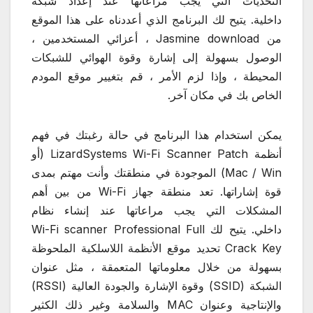
التحديات التي يجب مراعاتها عند إعداد شبكة
داخلية.
يتيح لك البرنامج الذي أعددناه على هذا الموقع
من Jasmine download ، أعزائي المستخدمين ،
الوصول بسهولة إلى إشارة وقوة الهوائي للشبكات
المحيطة ، وإذا لزم الأمر ، قم بتغيير موقع المودم
الخاص بك في مكان آخر.
يمكن استخدام هذا البرنامج في حالة رغبتك في فهم
أنظمة LizardSystems Wi-Fi Scanner Patch (أو
Mac / Win) الموجودة في منطقتك وأنت مهتم بمدى
قوة إشاراتها. تعد منطقة جهاز Wi-Fi من بين أهم
المشكلات التي يجب مراعاتها عند إنشاء نظام
داخلي. يتيح لك Wi-Fi scanner Professional Full
Crack Key تحديد موقع الأنظمة اللاسلكية الملحوظة
بسهولة من خلال معلوماتها المتعمقة ، مثل عنوان
الشبكة (SSID) وقوة الإشارة والجودة العالية (RSSI)
والإنتاجية وعنوان MAC والسلامة وغير ذلك الكثير