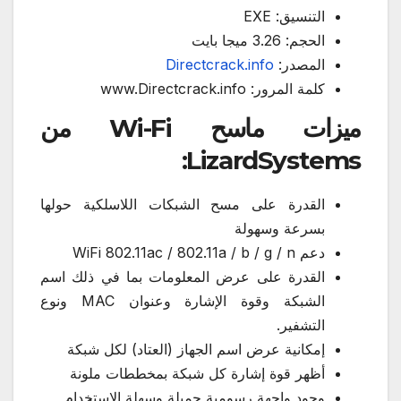
التنسيق: EXE
الحجم: 3.26 ميجا بايت
المصدر:
Directcrack.info
كلمة المرور: www.Directcrack.info
ميزات ماسح Wi-Fi من
LizardSystems:
القدرة على مسح الشبكات اللاسلكية حولها
بسرعة وسهولة
دعم WiFi 802.11ac / 802.11a / b / g / n
القدرة على عرض المعلومات بما في ذلك اسم
الشبكة وقوة الإشارة وعنوان MAC ونوع
التشفير.
إمكانية عرض اسم الجهاز (العتاد) لكل شبكة
أظهر قوة إشارة كل شبكة بمخططات ملونة
وجود واجهة رسومية جميلة وسهلة الاستخدام