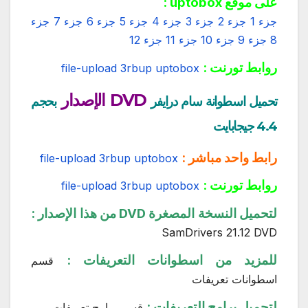
على موقع uptobox :
جزء 1
جزء 2
جزء 3
جزء 4
جزء 5
جزء 6
جزء 7
جزء
8
جزء 9
جزء 10
جزء 11
جزء 12
روابط تورنت :
file-upload
3rbup
uptobox
DVD الإصدار
تحميل اسطوانة سام درايفر
بحجم
4.4 جيجابايت
رابط واحد مباشر :
file-upload
3rbup
uptobox
روابط تورنت :
file-upload
3rbup
uptobox
لتحميل النسخة المصغرة DVD من هذا الإصدار :
SamDrivers 21.12 DVD
للمزيد من اسطوانات التعريفات :
قسم
اسطوانات تعريفات
لتحميل برامج التعريفات :
قسم برامج تعريفات