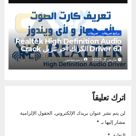
برامج تعريفات
تعريفات
Realtek High Definition Audio
Driver 6.1 الكراك آخر تنزيل Crack
2025
مارس 2, 2025
ديبريستور
اترك تعليقاً
لن يتم نشر عنوان بريدك الإلكتروني.
الحقول الإلزامية
مشار إليها بـ
*
التعليق
*