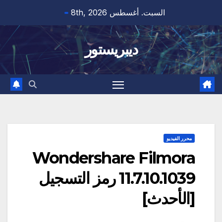
Ski
السبت. أغسطس 8th, 2026
t
conten
ديبريستور
محرر الفيديو
Wondershare Filmora
11.7.10.1039 رمز التسجيل
[الأحدث]