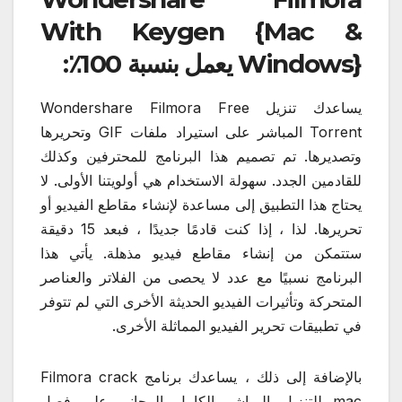
With Keygen {Mac &
Windows} يعمل بنسبة 100٪:
يساعدك تنزيل Wondershare Filmora Free
Torrent المباشر على استيراد ملفات GIF وتحريرها
وتصديرها. تم تصميم هذا البرنامج للمحترفين وكذلك
للقادمين الجدد. سهولة الاستخدام هي أولويتنا الأولى. لا
يحتاج هذا التطبيق إلى مساعدة لإنشاء مقاطع الفيديو أو
تحريرها. لذا ، إذا كنت قادمًا جديدًا ، فبعد 15 دقيقة
ستتمكن من إنشاء مقاطع فيديو مذهلة. يأتي هذا
البرنامج نسبيًا مع عدد لا يحصى من الفلاتر والعناصر
المتحركة وتأثيرات الفيديو الحديثة الأخرى التي لم تتوفر
في تطبيقات تحرير الفيديو المماثلة الأخرى.
بالإضافة إلى ذلك ، يساعدك برنامج Filmora crack
mac للتنزيل المباشر الكامل المجاني على فصل