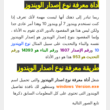
أداة معرفة نوع إصدار الويندوز
ربما تبادر إلى ذهنك أنها ليست مهمة لأنك تعرف إذا
كنت تستخدم ويندوز 7 أو ويندوز 10 وهذا أمر عادى جدا
ولكن ليس هذا هو المقصود بالدور الذى تقوم به الأداة ،
وإنما المقصود بنوع إصدار الويندوز هو إصدار الويندوز
نفسه والبناء والتحديث على سبيل المثال
نوع الويندوز
10
و
رقم الإصدار 1607
و
رقم البناء هو 14393
و
رقم
التحديث هو 953
هذا هو دور الأداة
طريقة معرفة نوع اصدار الويندوز
شغل
أداة معرفة نوع اصدار الويندوز
والتى تحميل اسم
windows Version.exe
وستظهر لك نافذة تفاصيل
الويندوز التى تحتوى على كل المعلومات السابق ذكرها
تابع الصور التالية