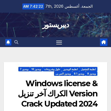
Ski
الجمعة. أغسطس 7th, 2026
7:42:23 AM
t
conten
ديبريستور
انظمة التشغيل
انظمة الويندوز
حلول وشروحات
ويندوز 10
ويندوز 7
ويندوز 8
ويندوز 8.1
ويندوز اكس بى
Windows license &
Version الكراك آخر تنزيل
Crack Updated 2024