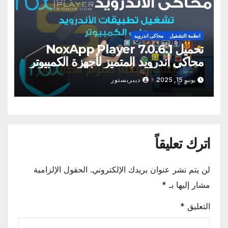
انظمة التشغيل
محاكى اندرويد
تحميل NoxApp Player 7.0.6.1
محاكي أندرويد المتميز لأجهزة الكمبيوتر
الشخصية وأجهزة ماك
يونيو 15, 2025
ديبريستور
اترك تعليقاً
لن يتم نشر عنوان بريدك الإلكتروني.
الحقول الإلزامية
مشار إليها بـ
*
التعليق
*