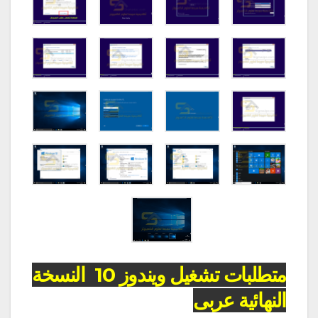
متطلبات تشغيل ويندوز 10 النسخة
النهائية عربى