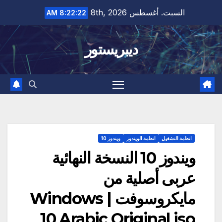
Ski
السبت. أغسطس 8th, 2026
8:22:23 AM
t
conten
ديبريستور
انظمة التشغيل
انظمة الويندوز
ويندوز 10
ويندوز 10 النسخة النهائية
عربى أصلية من
مايكروسوفت | Windows
10 Arabic Original iso