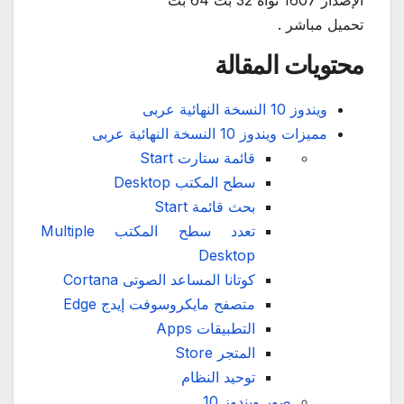
الإصدار 1607 نواة 32 بت 64 بت
تحميل مباشر .
محتويات المقالة
ويندوز 10 النسخة النهائية عربى
مميزات ويندوز 10 النسخة النهائية عربى
قائمة ستارت Start
سطح المكتب Desktop
بحث قائمة Start
تعدد سطح المكتب Multiple
Desktop
كوتانا المساعد الصوتى Cortana
متصفح مايكروسوفت إيدج Edge
التطبيقات Apps
المتجر Store
توحيد النظام
صور ويندوز 10