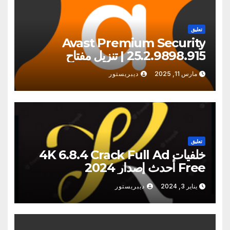
تعليق
Avast Premium Security
25.2.9898.915 | تنزيل مفتاح
الترخيص 2025
مارس 11, 2025
ديبريستور
تعليق
خلفيات 4K 6.8.4 Crack Full Ad
Free أحدث إصدار 2024
يناير 3, 2024
ديبريستور