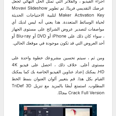
أجزاء الفيديو ، والفلاتر التي تمثل الحل النهائي لجعل
عرضك التقديمي فريدًا. تم تطوير Movavi Slideshow
Maker Activation Key لتلبية الاحتياجات الحديثة
لحياة الوسائط المتعددة. هذا يعني أنه ليس لديك أي
مواصفات لتصدير عروض الشرائح على مستوى الجهاز
، سواء كان ذلك على iPhone أو DVD أو Blu-ray أو
أحد العروض التي قد تكون موجودة في موقعك الحالي.
ومن ثم ، سيتم تحسين مشروعك خطوة واحدة على
مستوى أعلى. خلاف ذلك ، احصل على فيديو 4K
HD. يمكنك إعداد عناوين الفيديو الخاصة بك كما يمكنك
القيام بكل هذا. قم بتغيير ألوان العنوان بنمط الخط
المطلوب. استمتع أيضًا بالمزيد مع تنزيل TriDef 3D
Crack Full Version مجانًا.